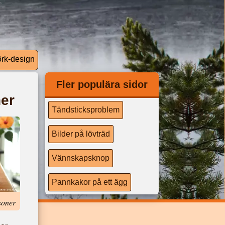
örk-
design
Fler populära sidor
ner
Tändsticksproblem
Bilder på lövträd
Vännskapsknop
Pannkakor på ett ägg
soner