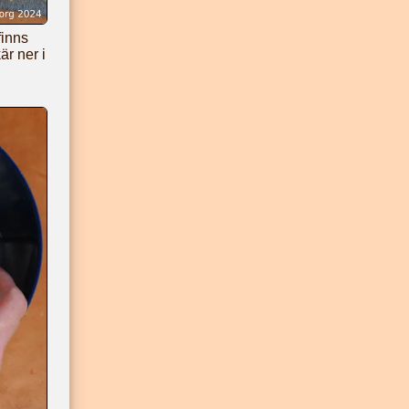
finns
är ner i