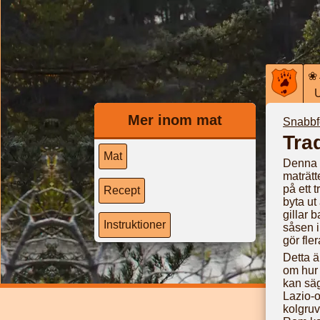
❀
Mer inom mat
Snabbf
Tra
Mat
Denna g
maträtt
på ett 
Recept
byta ut
gillar 
Instruktioner
såsen i
gör fler
Detta ä
om hur 
kan säg
Lazio-o
kolgruv