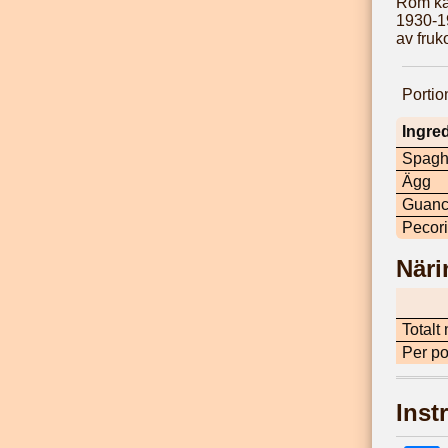
Rom kan
1930-19
av fruk
Portio
Ingre
Spaghe
Ägg
Guanc
Pecor
Näri
Totalt
Per po
Inst