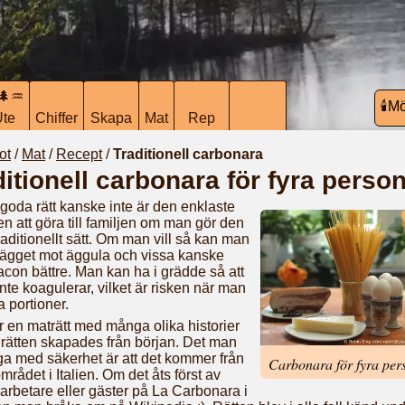
🌲♒︎
🕯️M
Ute
Chiffer
Skapa
Mat
Rep
ot
/
Mat
/
Recept
/
Traditionell carbonara
ditionell carbonara för fyra perso
oda rätt kanske inte är den enklaste
en att göra till familjen om man gör den
traditionellt sätt. Om man vill så kan man
 ägget mot äggula och vissa kanske
bacon bättre. Man kan ha i grädde så att
nte koagulerar, vilket är risken när man
a portioner.
r en maträtt med många olika historier
rätten skapades från början. Det man
a med säkerhet är att det kommer från
Carbonara för fyra per
mrådet i Italien. Om det åts först av
arbetare eller gäster på La Carbonara i