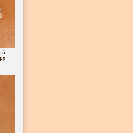
 så
upp