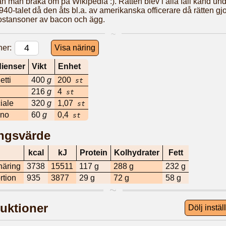
 man bråka om på Wikipedia :). Rätten blev i alla fall känd un
40-talet då den åts bl.a. av amerikanska officerare då rätten gj
ostansoner av bacon och ägg.
ner:
Visa näring
dienser
Vikt
Enhet
tti
400
g
200
st
216
g
4
st
iale
320
g
1,07
st
ino
60
g
0,4
st
ngsvärde
kcal
kJ
Protein
Kolhydrater
Fett
 näring
3738
15511
117
g
288
g
232
g
rtion
935
3877
29
g
72
g
58
g
ruktioner
Dölj instäl