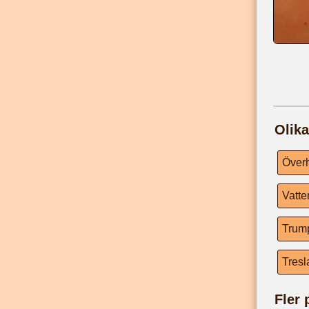
Olik
Över
Vatt
Trum
Tresl
Fler 