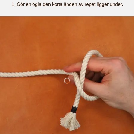
Gör en ögla den korta änden av repet ligger under.