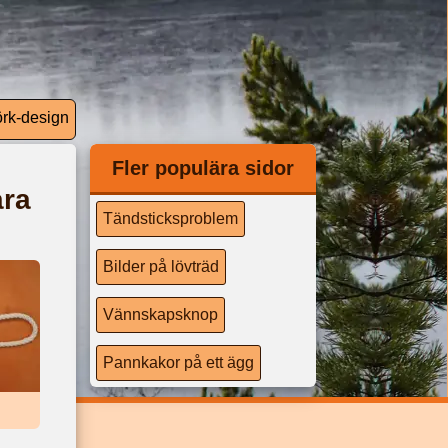
örk-
design
Fler populära sidor
ara
Tändsticksproblem
Bilder på lövträd
Vännskapsknop
Pannkakor på ett ägg