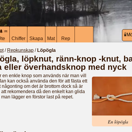
🌲♒︎
🕯️M
Ute
Chiffer
Skapa
Mat
Rep
ot
/
Repkunskap
/
Löpögla
ögla, löpknut, ränn-knop -knut, b
a eller överhandsknop med nyck
r en enkle knop som används när man vill
Man kan också använda den för att fästa ett
t någonting om det är brottom dock så är
e att rekomendera då den enkelt kan glida
 man lägger en förstor last på repet.
En löpögla