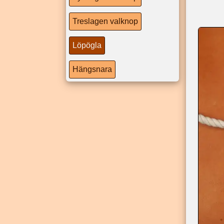
Treslagen valknop
Löpögla
Hängsnara