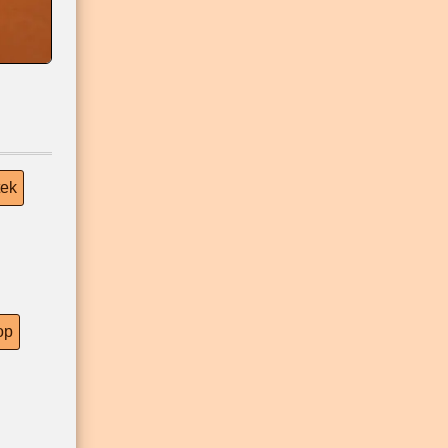
tek
op