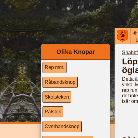
❀
Olika Knopar
Snabbf
Löp
Rep mm.
ögl
Detta ä
Råbandsknop
virka. 
rep run
det int
Skotsteken
isär om
Pålstek
Överhandsknop