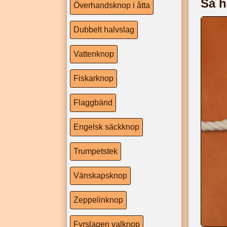
Så h
Överhandsknop i åtta
Dubbelt halvslag
Vattenknop
Fiskarknop
Flaggbänd
Engelsk säckknop
Trumpetstek
Vänskapsknop
Zeppelinknop
Fyrslagen valknop