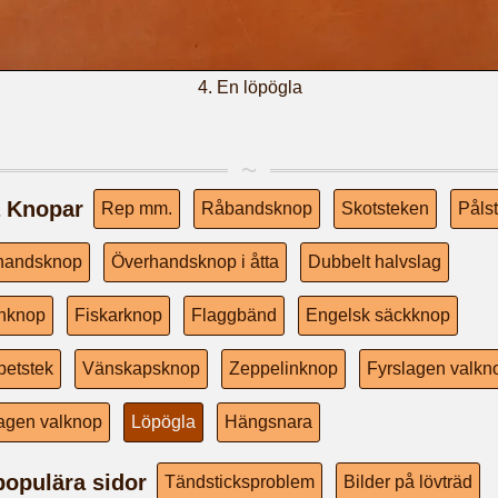
En löpögla
a Knopar
Rep mm.
Råbandsknop
Skotsteken
Påls
handsknop
Överhandsknop i åtta
Dubbelt halvslag
enknop
Fiskarknop
Flaggbänd
Engelsk säckknop
petstek
Vänskapsknop
Zeppelinknop
Fyrslagen valkn
agen valknop
Löpögla
Hängsnara
populära sidor
Tändsticksproblem
Bilder på lövträd