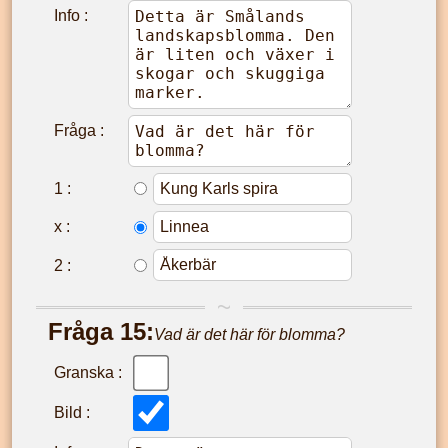
Info :
Fråga :
1
:
x
:
2
:
Fråga
15
:
Vad är det här för blomma?
Granska :
Bild :