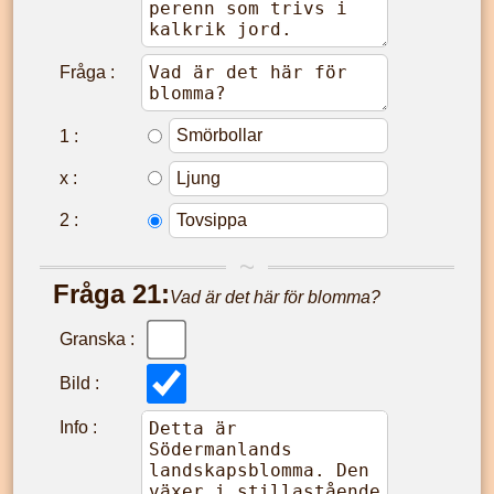
Fråga :
1
:
x
:
2
:
Fråga
21
:
Vad är det här för blomma?
Granska :
Bild :
Info :