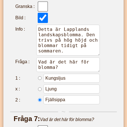
Granska :
Bild :
Info :
Fråga :
1
:
x
:
2
:
Fråga
7
:
Vad är det här för blomma?