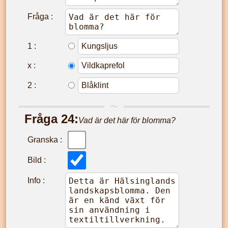
Fråga :
1
:
x
:
2
:
Fråga
24
:
Vad är det här för blomma?
Granska :
Bild :
Info :