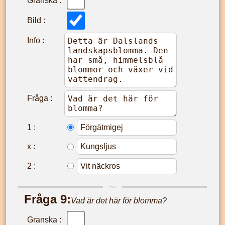
Granska :
Bild :
Info :
Fråga :
1
:
x
:
2
:
Fråga
9
:
Vad är det här för blomma?
Granska :