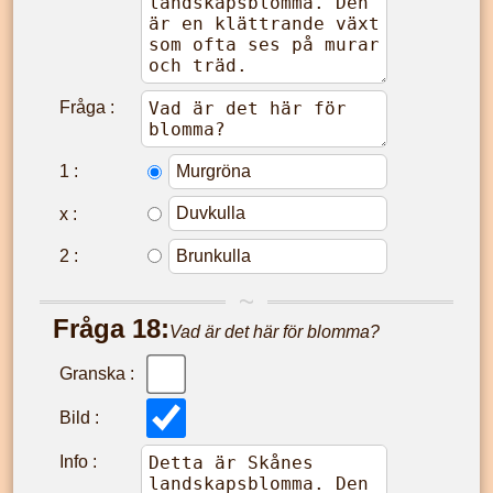
Fråga :
1
:
x
:
2
:
Fråga
18
:
Vad är det här för blomma?
Granska :
Bild :
Info :