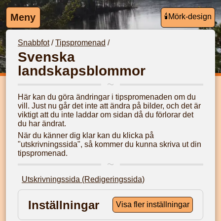
Meny
🕯️Mörk-
design
Snabbfot
/
Tipspromenad
/
Svenska
landskapsblommor
Här kan du göra ändringar i tipspromenaden om du
vill. Just nu går det inte att ändra på bilder, och det är
viktigt att du inte laddar om sidan då du förlorar det
du har ändrat.
När du känner dig klar kan du klicka på
"utskrivningssida", så kommer du kunna skriva ut din
tipspromenad.
Utskrivningssida (Redigeringssida)
Inställningar
Visa fler inställningar