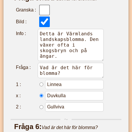
Granska :
Bild :
Info :
Fråga :
1
:
x
:
2
:
Fråga
6
:
Vad är det här för blomma?