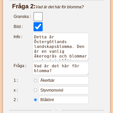
Fråga
2
:
Vad är det här för blomma?
Granska :
Bild :
Info :
Fråga :
1
:
x
:
2
: