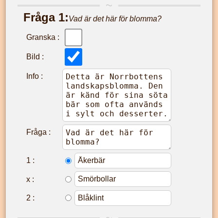
Fråga
1
:
Vad är det här för blomma?
Granska :
Bild :
Info :
Fråga :
1
:
x
:
2
: