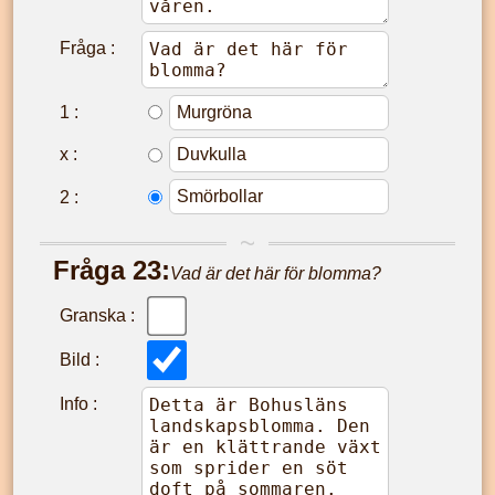
Fråga :
1
:
x
:
2
:
Fråga
23
:
Vad är det här för blomma?
Granska :
Bild :
Info :