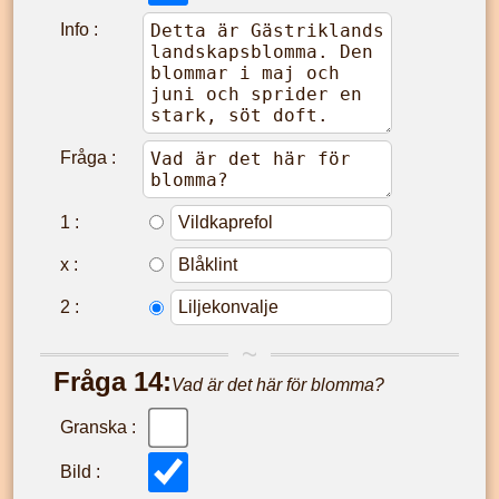
Info :
Fråga :
1
:
x
:
2
:
Fråga
14
:
Vad är det här för blomma?
Granska :
Bild :