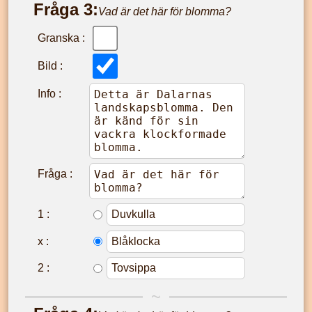
Fråga
3
:
Vad är det här för blomma?
Granska :
Bild :
Info :
Fråga :
1
:
x
:
2
: