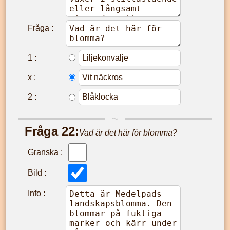
Fråga :
1
:
x
:
2
:
Fråga
22
:
Vad är det här för blomma?
Granska :
Bild :
Info :