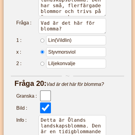
Fråga :
1
:
x
:
2
:
Fråga
20
:
Vad är det här för blomma?
Granska :
Bild :
Info :