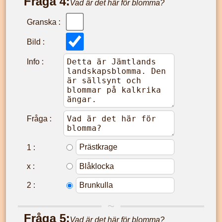
Fråga
4
:
Vad är det här för blomma?
Granska :
Bild :
Info :
Fråga :
1
:
x
:
2
:
Fråga
5
:
Vad är det här för blomma?