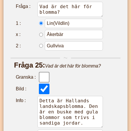
Fråga :
1
:
x
:
2
:
Fråga
25
:
Vad är det här för blomma?
Granska :
Bild :
Info :