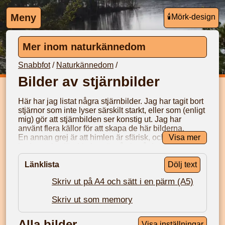
Meny
🕯️Mörk-
design
Mer inom naturkännedom
Snabbfot
/
Naturkännedom
/
Bilder av stjärnbilder
Här har jag listat några stjärnbilder. Jag har tagit bort
stjärnor som inte lyser särskilt starkt, eller som (enligt
mig) gör att stjärnbilden ser konstig ut. Jag har
använt flera källor för att skapa de här bilderna.
En annan grej är att himlen är sfärisk, och både
Visa mer
jorden och stjärnhimlen rör på sig så det här är
förenklade representationer.
Dölj text
Länklista
Alla bilder är gjorda av
Robin Engström
. Dessa får
inte publiceras på andra ställen utan tillstånd.
Skriv ut på A4 och sätt i en pärm (A5)
Skriv ut som memory
Alla bilder
Visa inställningar